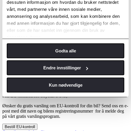
dessuten informasjon om hvordan du bruker nettstedet
vårt, med partnerne våre innen sosiale medier,
EU-kontroll
annonsering og analysearbeid, som kan kombinere den
med annen informasjon du har gjort tilgjengelig for dem,
Ingen kan Toyota bedre
eller som de har samlet inn gjennom din bruk av
tjenestene deres.
Alle personbiler kalles inn til EU-kontroll (Periodisk
kjøretøykontroll) fire år etter førstegangs registrering og deretter
Godta alle
annethvert år. Kontrollen er omfattende for å sikre at bilen oppfyller
sikkerhets- og miljøkravene som gjelder. Som bileier har du ansvaret
for at bilen blir kontrollert og godkjent innen fristen. Eventuelle
Endre innstillinger
mangler må utbedres før den blir godkjent. Det lønner seg å ta EU-
kontrollen hos oss. En Toyota-mekaniker får en grundig og
spesialisert trening før han kvalifiseres til å stille diagnose på, og å
Kun nødvendige
reparere en Toyota. Det er vi som KAN Toyota.
Pris EU-kontroll for Toyota: 1 145,-
Ønsker du gratis varsling om EU-kontroll for din bil? Send oss en e-
post med ditt navn og bilens registreringsnummer for å melde deg
på vårt gratis varslingsprogram.
Bestill EU-kontroll