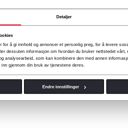
Detaljer
ookies
er generell kontakt, kan du benytte skjema under.
 for å gi innhold og annonser et personlig preg, for å levere sos
deler dessuten informasjon om hvordan du bruker nettstedet vårt,
og analysearbeid, som kan kombinere den med annen informasjon d
 inn gjennom din bruk av tjenestene deres.
Endre innstillinger