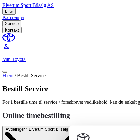
Elverum Sport Bilsalg AS
Biler
Kampanjer
Service
Kontakt
perm_identity
Min Toyota
Hjem
/
Bestill Service
Bestill Service
For å bestille time til service / foreskrevet vedlikehold, kan du enkelt
Online timebestilling
Avdelinger
*
Elverum Sport Bilsalg AS