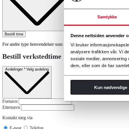
Samtykke
Bestill time
Denne nettsiden anvender c
For andre type henvendelser som EU-kontroll, glasskade, hjulskift ell
Vi bruker informasjonskapsler
analysere trafikken vår. Vi 
Bestill verkstedtime
sosiale medier, annonsering 
dem, eller som de har samlet
Avdelinger
*
Velg avdeling
Kun nødvendige
Fornavn
Etternavn
Kontakt meg via
E-post
Telefon