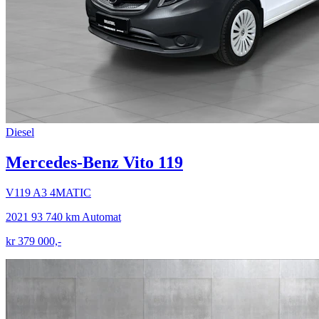
Diesel
Mercedes-Benz Vito 119
V119 A3 4MATIC
2021
93 740 km
Automat
kr 379 000,-