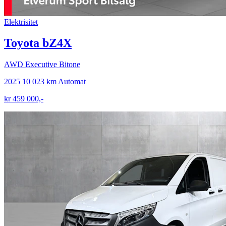
Elektrisitet
Toyota bZ4X
AWD Executive Bitone
2025
10 023 km
Automat
kr 459 000,-