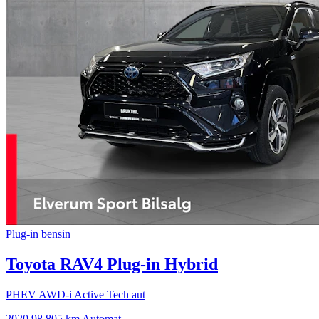
Plug-in bensin
Toyota RAV4 Plug-in Hybrid
PHEV AWD-i Active Tech aut
2020
98 805 km
Automat