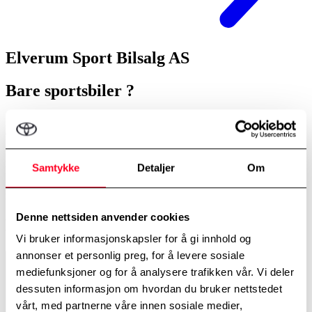
Elverum Sport Bilsalg AS
Bare sportsbiler ?
"Navnet skjemmer ingen". Elverum Sport ble etablert i 1938. Vi får
ofte spørsmål om hvorfor vi heter Elverum Sport Bilsalg AS.
"Selger dere bare sportsbiler? Heter dere Elverum Sportsbilsalg?
Neida.... Den enkle årsaken er at det var sportsartikler som var
Samtykke
Detaljer
Om
hovedtemaet da bedriften ble etablert i 1938. Vi var rett og slett en
sportsbutikk. Senere ble det satset på bilsalg og derfra kommer
navnet Elverum Sport Bilsalg AS.
Denne nettsiden anvender cookies
Elverum Sport Bilsalg AS
Vi bruker informasjonskapsler for å gi innhold og
annonser et personlig preg, for å levere sosiale
Elverum Sport Bilsalg AS
mediefunksjoner og for å analysere trafikken vår. Vi deler
dessuten informasjon om hvordan du bruker nettstedet
vårt, med partnerne våre innen sosiale medier,