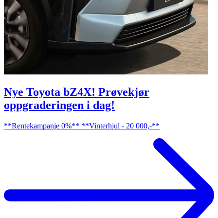
Nye Toyota bZ4X! Prøvekjør
oppgraderingen i dag!
**Rentekampanje 0%** **Vinterhjul - 20 000,-**