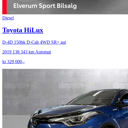
Diesel
Toyota HiLux
D-4D 150hk D-Cab 4WD SR+ aut
2019
138 343 km
Automat
kr 329 000,-