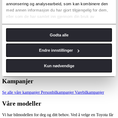
annonsering og analysearbeid, som kan kombinere den
med annen informasjon du har gjort tilgjengelig for dem,
Adresse
eller som de har samlet inn gjennom din bruk av
tjenestene deres.
Svartbekkvn. 31
2411 Elverum
Godta alle
E-post
post@elverum.toyota.no
Endre innstillinger
Telefonnummer
Kun nødvendige
62417700
Kampanjer
Se alle våre kampanjer
Personbilkampanjer
Varebilkampanjer
Våre modeller
Vi har bilmodellen for deg og ditt behov. Ved å velge en Toyota får