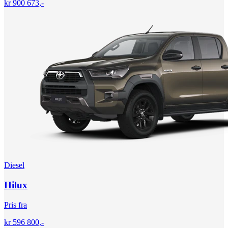
kr 900 673,-
Diesel
Hilux
Pris fra
kr 596 800,-