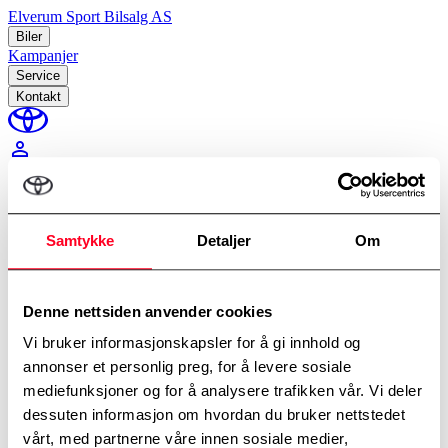
Elverum Sport Bilsalg AS
Biler
Kampanjer
Service
Kontakt
perm_identity
Min Toyota
Samtykke
Detaljer
Om
Prøv en Toyota
Velg modell, avdeling og tidspunkt.
Denne nettsiden anvender cookies
Vi bruker informasjonskapsler for å gi innhold og
Modell
*
annonser et personlig preg, for å levere sosiale
mediefunksjoner og for å analysere trafikken vår. Vi deler
Oversikt over behandling av personopplysninger
Informasjonskapselpolicy
dessuten informasjon om hvordan du bruker nettstedet
vårt, med partnerne våre innen sosiale medier,
Copyright © Elverum Sport Bilsalg AS