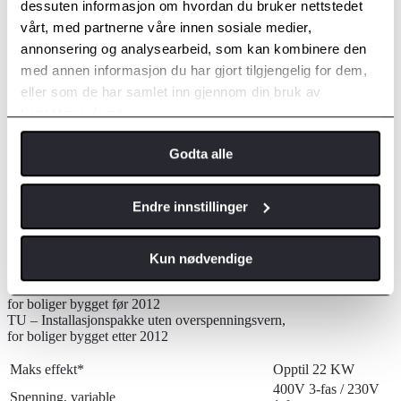
dessuten informasjon om hvordan du bruker nettstedet
vårt, med partnerne våre innen sosiale medier,
annonsering og analysearbeid, som kan kombinere den
med annen informasjon du har gjort tilgjengelig for dem,
eller som de har samlet inn gjennom din bruk av
tjenestene deres.
Godta alle
Ladeboks med Toyota branding og
fastmontert kabel
Endre innstillinger
- Robust og brukervennlig ladeboks
Kun nødvendige
- Fastmontert ladekabel
TA – Installasjonspakke med overspenningsvern,
for boliger bygget før 2012
TU – Installasjonspakke uten overspenningsvern,
for boliger bygget etter 2012
Maks effekt*
Opptil 22 KW
400V 3-fas / 230V
Spenning, variable