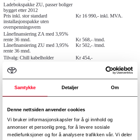
Ladebokspakke ZU, passer boliger
bygget etter 2012
Pris inkl. stor standard
Kr 16 990,- inkl. MVA.
installasjonspakke uten
overspenningsvern
Lånefinansiering ZA med 3,95%
rente 36 mnd.
Kr 568,- /mnd.
Lånefinansiering ZU med 3,95%
Kr 502,- /mnd.
rente 36 mnd.
Tilvalg: Chill kabelholder
Kr 454,-
* Ladekapasitet er begrenset av strømkapasitet i boligen, ikke av
ladeboksen. Ca. 70% av Norske boliger vil ha mulighet til 7,4 KW,
ca. 25% vil ha mulighet for 22 KW. I noen enkelte tilfeller (ca. 5%)
vil lokale forhold medføre under 7,4 KW. Som kunde vil du få den
Samtykke
Detaljer
Om
raskeste mulige løsningen med eksiterende kapasitet i ditt
sikringsskap/bolig/område. Det vil si at våre ladebokser ikke er
begrensende ledd, og en får den raskeste ladekapasiteten som er
mulig.
Denne nettsiden anvender cookies
Vi bruker informasjonskapsler for å gi innhold og
annonser et personlig preg, for å levere sosiale
mediefunksjoner og for å analysere trafikken vår. Vi deler