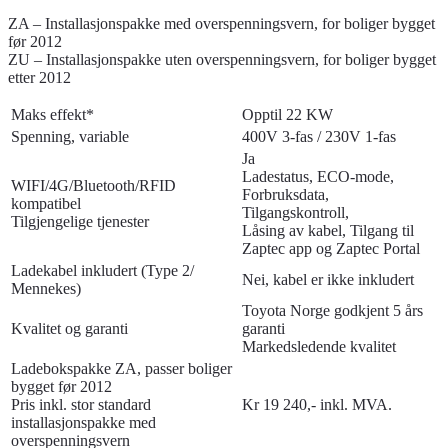
ZA – Installasjonspakke med overspenningsvern, for boliger bygget
før 2012
ZU – Installasjonspakke uten overspenningsvern, for boliger bygget
etter 2012
Maks effekt*
Opptil 22 KW
Spenning, variable
400V 3-fas / 230V 1-fas
Ja
Ladestatus, ECO-mode,
WIFI/4G/Bluetooth/RFID
Forbruksdata,
kompatibel
Tilgangskontroll,
Tilgjengelige tjenester
Låsing av kabel, Tilgang til
Zaptec app og Zaptec Portal
Ladekabel inkludert (Type 2/
Nei, kabel er ikke inkludert
Mennekes)
Toyota Norge godkjent 5 års
Kvalitet og garanti
garanti
Markedsledende kvalitet
Ladebokspakke ZA, passer boliger
bygget før 2012
Pris inkl. stor standard
Kr 19 240,- inkl. MVA.
installasjonspakke med
overspenningsvern