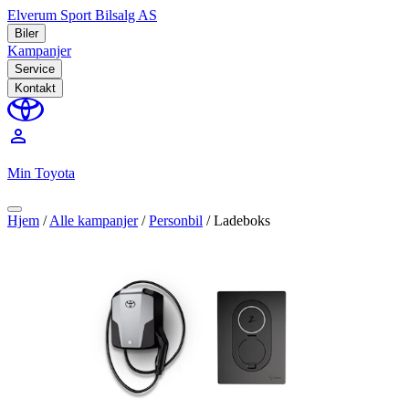
Elverum Sport Bilsalg AS
Biler
Kampanjer
Service
Kontakt
perm_identity
Min Toyota
Hjem
/
Alle kampanjer
/
Personbil
/
Ladeboks