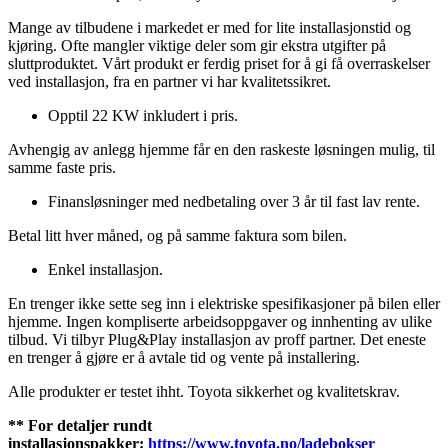
Mange av tilbudene i markedet er med for lite installasjonstid og
kjøring. Ofte mangler viktige deler som gir ekstra utgifter på
sluttproduktet. Vårt produkt er ferdig priset for å gi få overraskelser
ved installasjon, fra en partner vi har kvalitetssikret.
Opptil 22 KW inkludert i pris.
Avhengig av anlegg hjemme får en den raskeste løsningen mulig, til
samme faste pris.
Finansløsninger med nedbetaling over 3 år til fast lav rente.
Betal litt hver måned, og på samme faktura som bilen.
Enkel installasjon.
En trenger ikke sette seg inn i elektriske spesifikasjoner på bilen eller
hjemme. Ingen kompliserte arbeidsoppgaver og innhenting av ulike
tilbud. Vi tilbyr Plug&Play installasjon av proff partner. Det eneste
en trenger å gjøre er å avtale tid og vente på installering.
Alle produkter er testet ihht. Toyota sikkerhet og kvalitetskrav.
** For detaljer rundt
installasjonspakker:
https://www.toyota.no/ladebokser