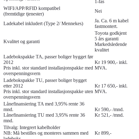
1-fas
WIFI/APP/RFID kompatibel
Nei
(fremtidige tjenester)
Ja. Ca. 6 m kabel
Ladekabel inkludert (Type 2/ Mennekes)
fastmontert.
Toyota godkjent
5 års garanti
Kvalitet og garanti
Markedsledende
kvalitet
Ladebokspakke TA, passer boliger bygget før
2012
Kr 19 900,- inkl.
Pris inkl. stor standard installasjonspakke med
MVA.
overspenningsvern
Ladebokspakke TU, passer boliger bygget
etter 2012
Kr 17 650,- inkl.
Pris inkl. stor standard installasjonspakke uten
MVA.
overspenningsvern
Lånefinansiering TA med 3,95% rente 36
mnd.
Kr 590,- /mnd.
Lånefinansiering TU med 3,95% rente 36
Kr 521,- /mnd.
mnd.
Tilvalg: Integrert kabelholder
NB: Må bestilles og monteres sammen med
Kr 899,-
ladeboks