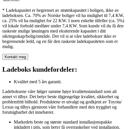
* Ladekapasitet er begrenset av strømkapasitet i boligen, ikke av
ladeboksen. Ca. 70% av Norske boliger vil ha mulighet til 7,4 KW,
ca. 25% vil ha mulighet for 22 KW. I noen enkelte tilfeller (ca. 5%)
vil lokale forhold medføre under 7,4 KW. Som kunde vil du få den
raskeste mulige løsningen med eksiterende kapasitet i ditt
sikringsskap/bolig/område. Det vil si at våre ladebokser ikke er
begrensende ledd, og en får den raskeste ladekapasiteten som er
mulig.
Kontakt meg
Ladeboks kundefordeler:
Kvalitet med 5 års garanti.
Ladeboksene våre følger samme høye kvalitetsstandard som alt
annet vi tilbyr. Det betyr beste tilgjengelige kvalitet, sikkerhet og
problemfritt bilhold. Produktene er utvalgt og godkjent av Toyota/
Lexus og tilbys gjennom våre forhandlere med den trygghet og
forutsigbarhet det innebærer.
Markedets beste og største standard installasjonspakke
inkludert i pris, som betyr få overraskelser ved installasjon.