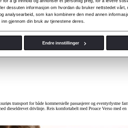
 for å gi innhold og annonser et personlig preg, for å levere sos
deler dessuten informasjon om hvordan du bruker nettstedet vårt,
og analysearbeid, som kan kombinere den med annen informasjon d
 inn gjennom din bruk av tjenestene deres.
Endre innstillinger
suriøs transport for både kommersielle passasjerer og eventyrlystne famil
 med dieseldrevet drivlinje. Reis komfortabelt med Proace Verso med e