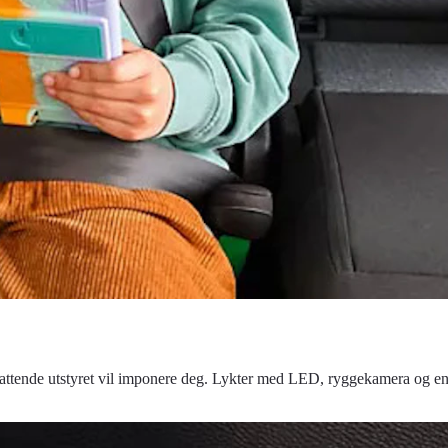
ttende utstyret vil imponere deg. Lykter med LED, ryggekamera og en r