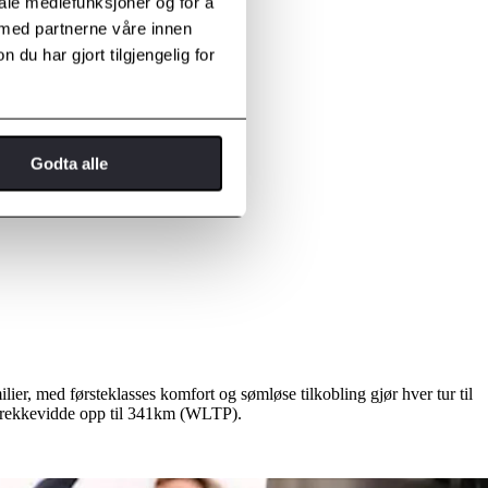
iale mediefunksjoner og for å
 med partnerne våre innen
u har gjort tilgjengelig for
Godta alle
ier, med førsteklasses komfort og sømløse tilkobling gjør hver tur til
n rekkevidde opp til 341km (WLTP).